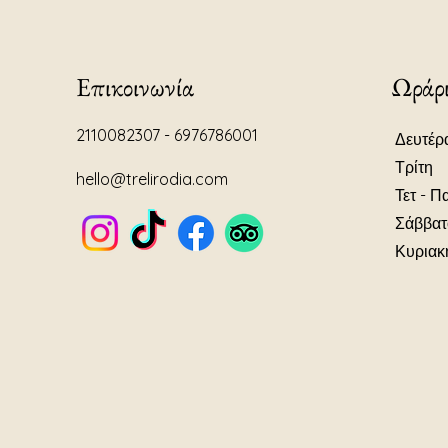
Επικοινωνία
Ωράρι
2110082307 - 6976786001
Δευτέρ
Τρίτη
hello@trelirodia.com
Τετ - Π
Σάββατ
Κυριακ